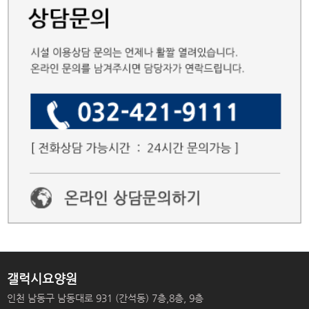
갤럭시요양원
인천 남동구 남동대로 931 (간석동) 7층,8층, 9층