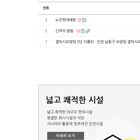
번호
3
노인학대예방
2
신라의 달밤.
1
갤럭시요양원 3단 리플릿 - 인천 남동구 요양원 갤럭